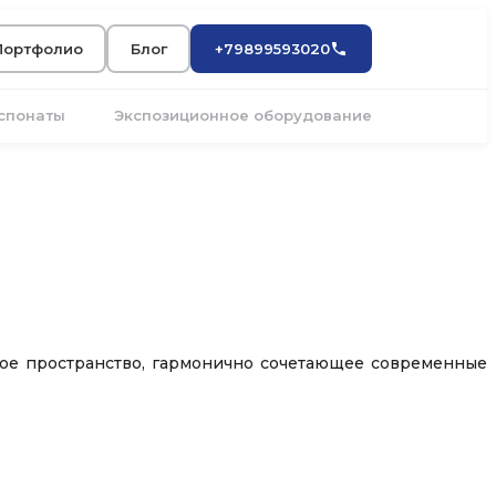
Портфолио
Блог
+79899593020
кспонаты
Экспозиционное оборудование
ное пространство, гармонично сочетающее современные