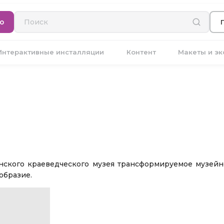
ю
Интерактивные инсталляции
Контент
Макеты и э
нского краеведческого музея трансформируемое музей
образие.