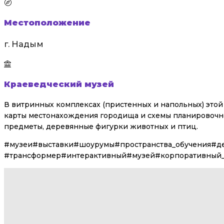
Местоположение
г. Надым
Краеведческий музей
В витринных комплексах (пристенных и напольных) это
карты местонахождения городища и схемы планировочной
предметы, деревянные фигурки животных и птиц.
#музеи#выставки#шоурумы#пространства_обучения#де
#трансформер#интерактивный#музей#корпоративный