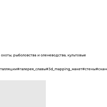
хоты, рыболовства и оленеводства, культовые
сталляции#галерея_славы#3d_mapping_макет#стены#ск