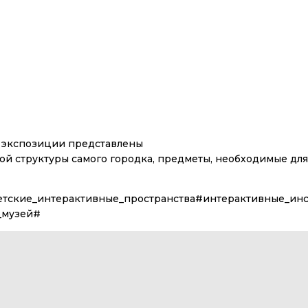
й экспозиции представлены
 структуры самого городка, предметы, необходимые для о
тские_интерактивные_пространства#интерактивные_ин
_музей#