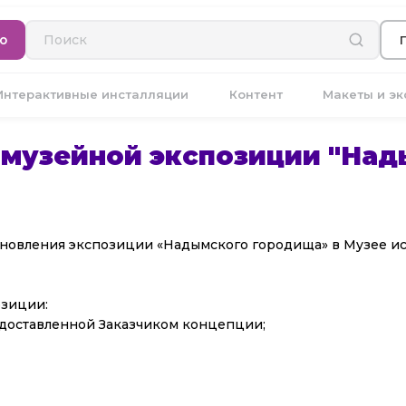
ю
Интерактивные инсталляции
Контент
Макеты и э
 музейной экспозиции "Над
бновления экспозиции «Надымского городища» в Музее и
озиции:
едоставленной Заказчиком концепции;