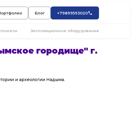
Портфолио
Блог
+79899593020
кспонаты
Экспозиционное оборудование
ымское городище" г.
стории и археологии Надыма.