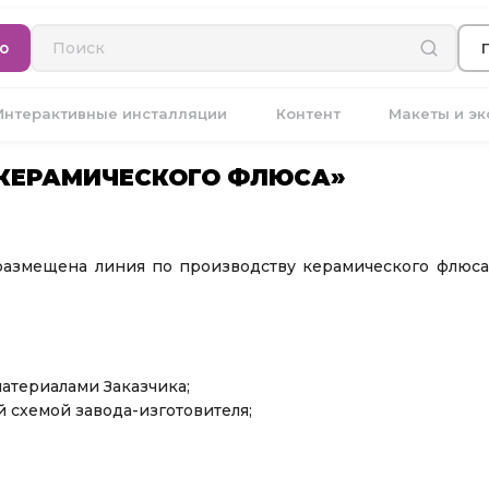
ю
Интерактивные инсталляции
Контент
Макеты и э
 КЕРАМИЧЕСКОГО ФЛЮСА»
змещена линия по производству керамического флюса 
материалами Заказчика;
й схемой завода-изготовителя;