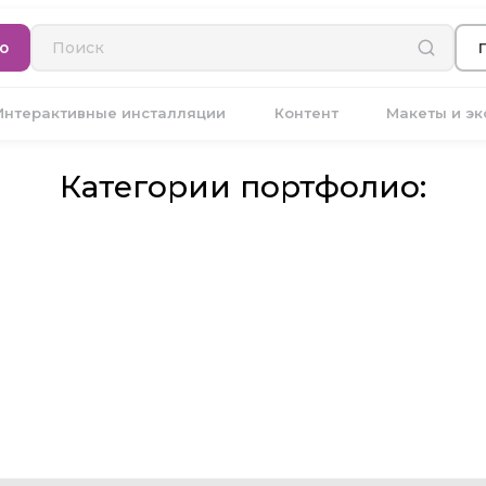
ю
Интерактивные инсталляции
Контент
Макеты и э
Категории портфолио: