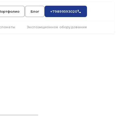
Портфолио
Блог
+79899593020
кспонаты
Экспозиционное оборудование