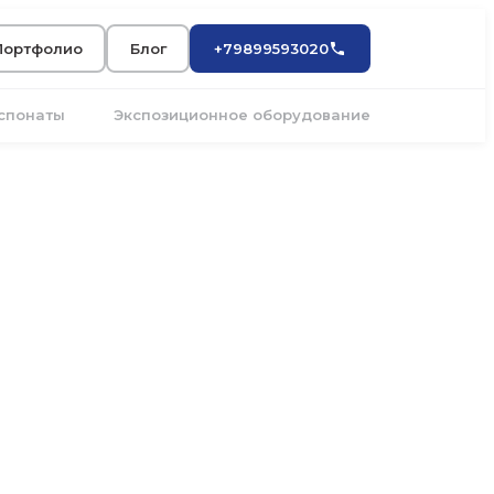
Портфолио
Блог
+79899593020
кспонаты
Экспозиционное оборудование